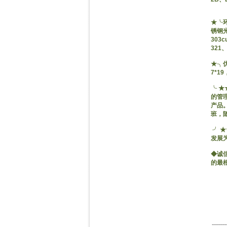
★╰环
锈钢光
303
321
★╮优
7*19
╰ 
的管
产品
班，
╯ 
发展
◆诚
的最
-------