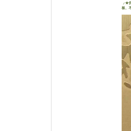
╭★优
板、