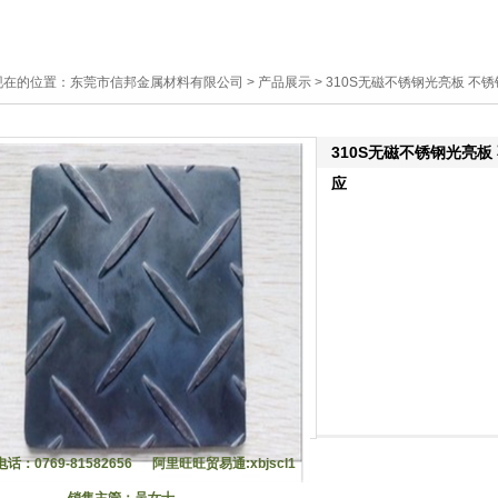
现在的位置：
东莞市信邦金属材料有限公司
>
产品展示
> 310S无磁不锈钢光亮板 不
310S无磁不锈钢光亮板
应
话：0769-81582656 阿里旺旺贸易通:xbjscl1