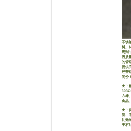
不锈
料。材
周到
因质
的管
提供
经营
问价
★╰精
303
方棒
食品
★╰优
管、
轧无
于石