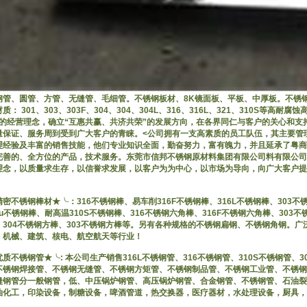
钢管、圆管、方管、无缝管、毛细管。不锈钢板材、8K镜面板、平板、中厚板。不锈
质： 301、303、303F、304、304、304L、316、316L、321、310S等
”的经营理念，确立“互惠共赢、共济共荣”的发展方向，在各界同仁与客户的关心和支
量保证、服务周到受到广大客户的青睐。<公司拥有一支高素质的员工队伍，其主要管
理经验及丰富的销售技能，他们专业知识全面，勤奋努力，富有魄力，并且延承了粤商
完善的、全方位的产品，技术服务。东莞市信邦不锈钢原材料集团有限公司料有限公司
理念，以质量求生存，以信誉求发展，以客户为为中心，以市场为导向，向广大客户提
！
密不锈钢棒材★╰：316不锈钢棒、易车削316F不锈钢棒、316L不锈钢棒、303不锈
Cu不锈钢棒、耐高温310S不锈钢棒、316不锈钢六角棒、316F不锈钢六角棒、303
、304不锈钢方棒、303不锈钢方棒等。另有各种规格的不锈钢扁钢、不锈钢角钢。广
、机械、建筑、核电、航空航天等行业！
质不锈钢管★╰: 本公司生产销售316L不锈钢管、316不锈钢管、310S不锈钢管、3
不锈钢焊接管、不锈钢无缝管、不锈钢方矩管、不锈钢制品管、不锈钢工业管、不锈钢
缝钢管分一般钢管，低、中压锅炉钢管、高压锅炉钢管、合金钢管、不锈钢管、石油裂
油化工，印染设备，制糖设备，啤酒管道，热交换器，医疗器材，水处理设备，厨具，