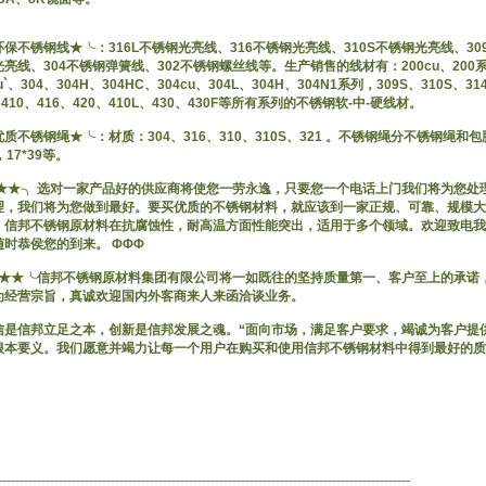
保不锈钢线★╰：316L不锈钢光亮线、316不锈钢光亮线、310S不锈钢光亮线、30
亮线、304不锈钢弹簧线、302不锈钢螺丝线等。生产销售的线材有：200cu、200系列，
cu`、304、304H、304HC、304cu、304L、304H、304N1系列，309S、310S、3
、410、416、420、410L、430、430F等所有系列的不锈钢软-中-硬线材。
质不锈钢绳★╰：材质：304、316、310、310S、321 。不锈钢绳分不锈钢绳和包胶
，17*39等。
★★★╮ 选对一家产品好的供应商将使您一劳永逸，只要您一个电话上门我们将为您处
理，我们将为您做到最好。要买优质的不锈钢材料，就应该到一家正规、可靠、规模大
。信邦不锈钢原材料在抗腐蚀性，耐高温方面性能突出，适用于多个领域。欢迎致电我
随时恭侯您的到来。 ΦΦΦ
★★★╰信邦不锈钢原材料集团有限公司将一如既往的坚持质量第一、客户至上的承诺
为经营宗旨，真诚欢迎国内外客商来人来函洽谈业务。
信是信邦立足之本，创新是信邦发展之魂。“面向市场，满足客户要求，竭诚为客户提
根本要义。我们愿意并竭力让每一个用户在购买和使用信邦不锈钢材料中得到最好的质
-----------------------------------------------------------------------------------------------