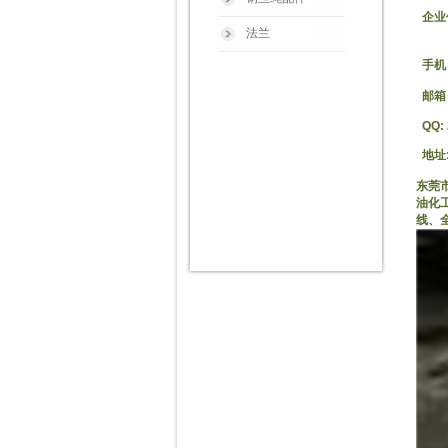
销
企业传
法兰
邮
手机
邮箱：x
QQ: 
地址
东莞
油化
线、