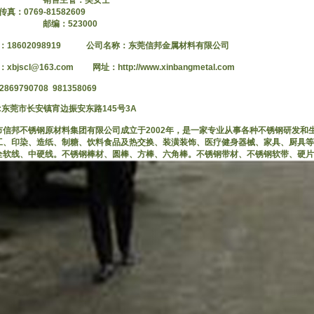
售主管：吴女士
真：0769-81582609
编：523000
：18602098919 公司名称：东莞信邦金属材料有限公司
bjscl@163.com 网址：http://www.xinbangmetal.com
2869790708 981358069
:东莞市长安镇宵边振安东路145号3A
市信邦不锈钢原材料集团有限公司成立于2002年，是一家专业从事各种不锈钢研发和
工、印染、造纸、制糖、饮料食品及热交换、装潢装饰、医疗健身器械、家具、厨具等
全软线、中硬线。不锈钢棒材、圆棒、方棒、六角棒。不锈钢带材、不锈钢软带、硬片