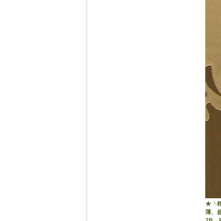
★╰精
薄、超
2B、