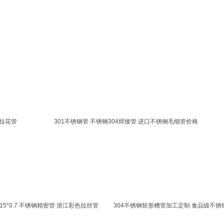
位置：
东莞市信邦金属材料有限公司
>
产品展示
>
不锈钢管
拉花管
301不锈钢管 不锈钢304焊接管 进口不锈钢毛细管价格
15*0.7 不锈钢精密管 浙江彩色拉丝管
304不锈钢矩形槽管加工定制 食品级不锈