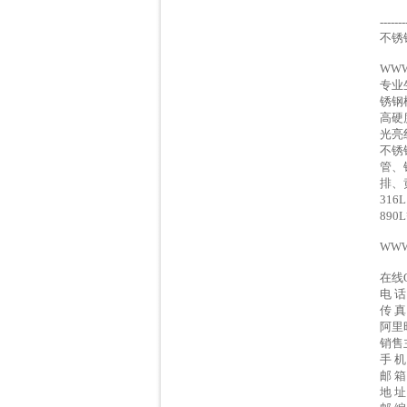
-------
不锈
WW
专业
锈钢
高硬
光亮
不锈
管、
排、黄
316
890
WW
在线Q
电 话
传 真
阿里旺
销售
手 机
邮 箱：
地 