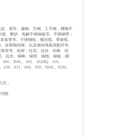
黑皮、易车、扁钢、方钢、工字钢，糟钢不
B面、磨砂、电解不锈钢板等。不锈钢带；
硬发条带等。不锈钢线；螺丝线、弹簧线、
绳、涂塑钢丝绳、以及钢丝绳索具配件等。
装饰管等。铝材；拉花、拉丝、铝棒、铝
铜材；拉花、拉丝、铜棒、铜管、铜线、铜板、錭
4、304L、302、302HQ、316、
0、630、631、840、930、904L、836L、
系方式：