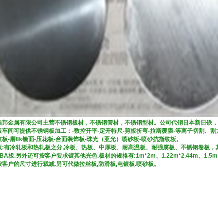
信邦金属有限公司主营不锈钢板材，不锈钢管材，不锈钢型材。公司代销日本新日铁，
板车间可提供不锈钢板加工：-数控开平-定开特尺-剪板折弯-拉斯覆膜-等离子切割、
纹板-磨8k镜面-压花板-台面装饰板-珠光（亚光）喷砂板-喷砂抗指纹板
板:有冷轧板和热轧板之分,冷板、热板、中厚板、耐高温板、耐强腐板、不锈钢卷板，其表
,BA板.另外还可按客户要求镀其他光色.板材的规格有:1m*2m、1.22m*2.44m、1.5
按客户的尺寸进行裁减.另可代做拉丝板,防滑板,电镀板.喷砂板。