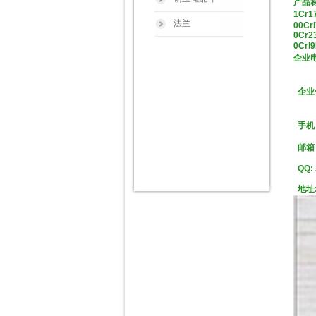
产品
1Cr1
法兰
00Crl
0Cr23
0Crl9
企业电
销
企业传
邮
手机
邮箱：x
QQ: 
地址