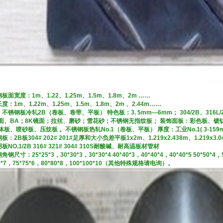
板面宽度：1m、1.22、1.25m、1.5m、1.8m、2m ……
度：1m、1.22m、1.25m、1.5m、1.8m、2m 、2.44m……
不锈钢板冷轧2B（卷板、卷带、平板） 特色板：3. 5mm—6mm； 304/2B、316L/2
光面、BA；8K镜面；拉丝、磨砂；雪花砂；不锈钢无指纹板； 装饰面板：彩色板、镀钛
体板、喷砂板、压纹板 。不锈钢板热轧No.1（卷板、平板） 厚度：工业No.1( 3-15
板：2B板304# 202# 201#足厚和大小负差平板1x2m、1.219x2.438m、1.219x3.0
板NO.1/2B 316# 321# 304# 310S耐酸碱、耐高温板材管材
钢尺寸：25*25*3，30*30*3，30*30*4 40*40*3，40*40*4，40*40*5 50*50*4，5
70*7，75*75*6，80*80*8，100*100*10（其他特殊规格请电询）。