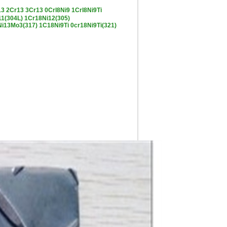
2Cr13 3Cr13 0Crl8Ni9 1Crl8Ni9Ti
11(304L) 1Cr18Ni12(305)
i13Mo3(317) 1C18Ni9Ti 0cr18Ni9Ti(321)