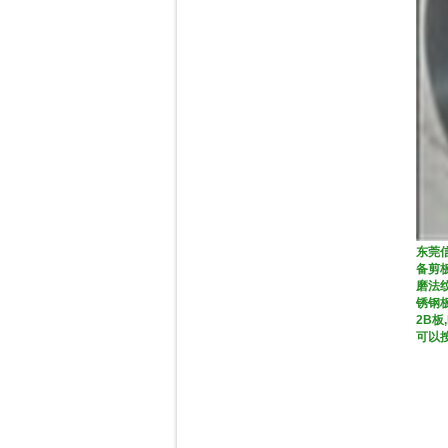
东莞
备剪
磨法
锈钢
2B板
可以