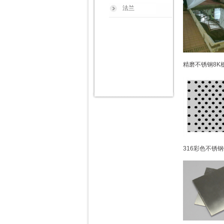
法兰
精磨不锈钢8K板
316彩色不锈