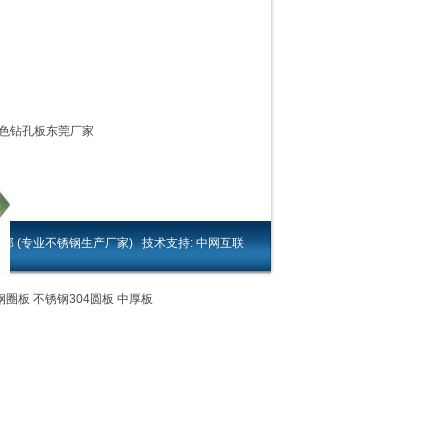
彩色钻孔板东莞厂家
信邦
(专业
不锈钢生产厂家
) 技术支持:
中网互联
钢圈板 不锈钢304圆板 中厚板